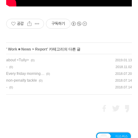
공감
구독하기
'
Work ■ News
>
Report
' 카테고리의 다른 글
about <Tully>
2019.01.13
(0)
-
2018.11.02
(0)
Every friday morning....
2018.07.20
(0)
non-penalty tackle
2018.07.14
(0)
-
2018.07.14
(0)
티스토리
디스커스