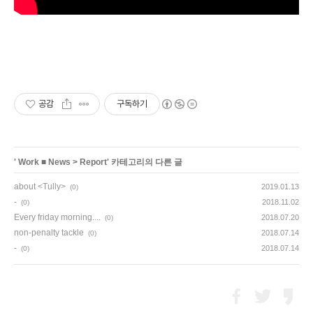
공감
구독하기
'
Work ■ News
>
Report
' 카테고리의 다른 글
about <Tully>
2019.01.13
(0)
-
2018.11.02
(0)
Every friday morning....
2018.07.20
(0)
non-penalty tackle
2018.07.14
(0)
-
2018.07.14
(0)