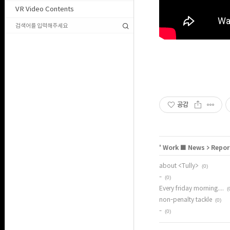
VR Video Contents
공감
'
Work ■ News
>
Repor
about <Tully>
(0)
-
(0)
Every friday morning....
(
non-penalty tackle
(0)
-
(0)