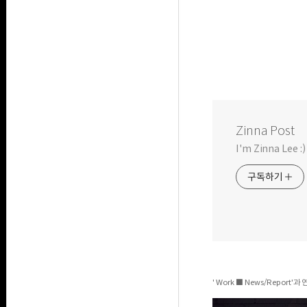
Zinna Post
I'm Zinna Lee :)
구독하기
' Work ■ News/Report'