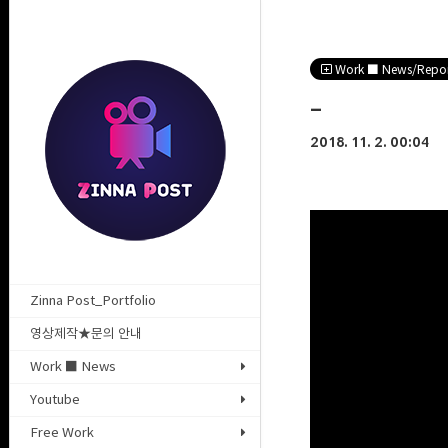
Work ■ News/Repo
-
2018. 11. 2. 00:04
Zinna Post_Portfolio
영상제작★문의 안내
Work ■ News
Youtube
Free Work