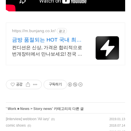
https://m.bunjang.co.kr/
광고
금방 품절되는 HOT 국내 최대
브랜드 중고거래
컨디션은 신상, 가격은 합리적으로
번개장터에서 만나보세요! 전국 각
지에서 올라오는 전국구 최다 상품
매일 10만 개 이상의 신규 상품 업
로드
공감
구독하기
'
Work ■ News
>
Story news
' 카테고리의 다른 글
[Interview] webtoon 'All iary'
2019.01.13
(0)
comic shoes
2018.07.14
(0)