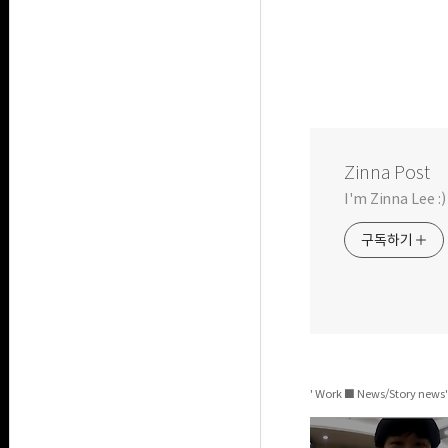
Zinna Post
I'm Zinna Lee :)
구독하기
' Work ■ News/Story ne