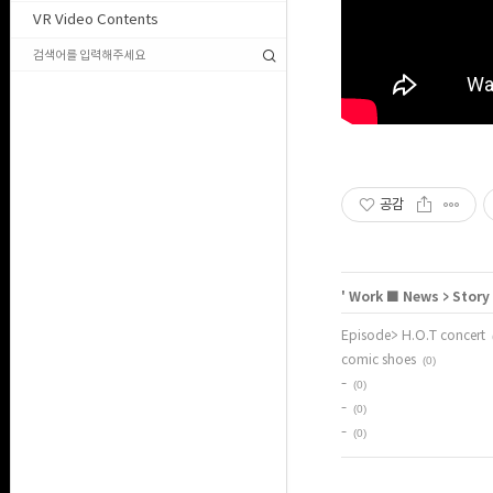
VR Video Contents
공감
'
Work ■ News
>
Story
Episode> H.O.T concert
comic shoes
(0)
-
(0)
-
(0)
-
(0)