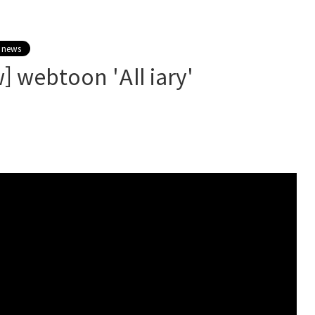
 news
] webtoon 'All iary'