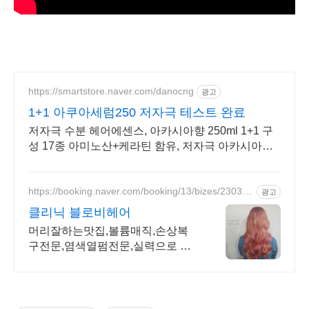
https://smartstore.naver.com/danocng
광고
1+1 아쿠아세럼250 저자극 테스트 완료
저자극 수분 헤어에센스, 아카시아향 250ml 1+1 구
성 17종 아미노산+케라틴 함유, 저자극 아카시아향
에센스 1+1 기획 구성
https://booking.naver.com/booking/13/bizes/23035
광고
2/
클리닉 블로비헤어
머리잘하는맛집,볼륨매직,손상복
구전문,염색열펌전문,실력으로 스
타일을 책임지겠습니다.