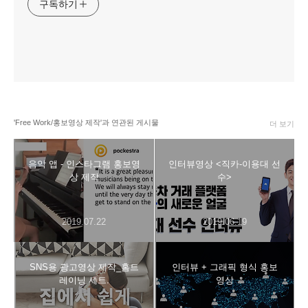
구독하기
'Free Work/홍보영상 제작'과 연관된 게시물
더 보기
음악 앱 - 인스타그램 홍보영
인터뷰영상 <직카-이용대 선
상 제작
수>
2019.07.22
2019.06.19
SNS용 광고영상 제작_홈트
인터뷰 + 그래픽 형식 홍보
레이닝 세트.
영상