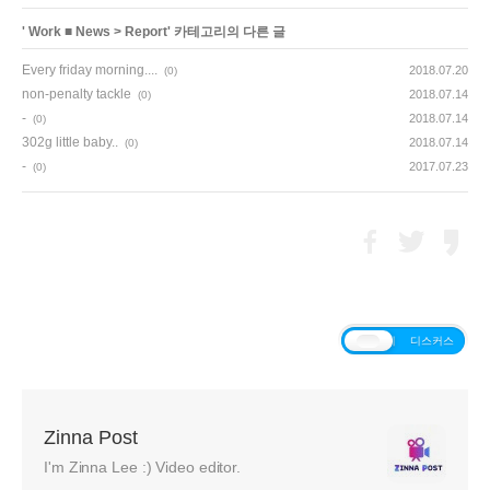
'
Work ■ News
>
Report
' 카테고리의 다른 글
Every friday morning....
2018.07.20
(0)
non-penalty tackle
2018.07.14
(0)
-
2018.07.14
(0)
302g little baby..
2018.07.14
(0)
-
2017.07.23
(0)
티스토리
디스커스
Zinna Post
I'm Zinna Lee :) Video editor.