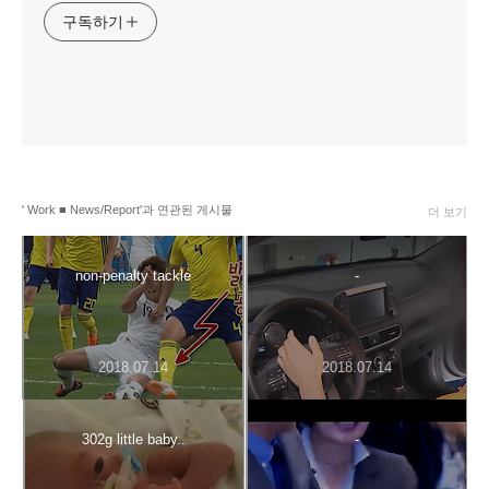
구독하기
' Work ■ News/Report'과 연관된 게시물
더 보기
non-penalty tackle
-
2018.07.14
2018.07.14
302g little baby..
-