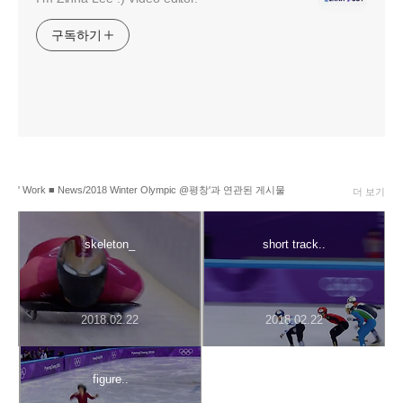
구독하기
' Work ■ News/2018 Winter Olympic @평창'과 연관된 게시물
더 보기
skeleton_
short track..
2018.02.22
2018.02.22
figure..