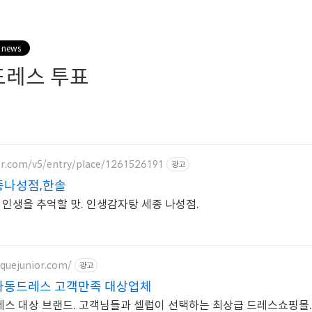
 news
드레스 투표
er.com/v5/entry/place/1261526191
광고
종나성점,한솔
 인생을 추억할 맛. 인생감자탕 세종 나성점.
iquejunior.com/
광고
아동드레스 고객만족 대상업체
스 대상 브랜드. 고객님들과 셀럽이 선택하는 최상급 드레스쇼핑몰.