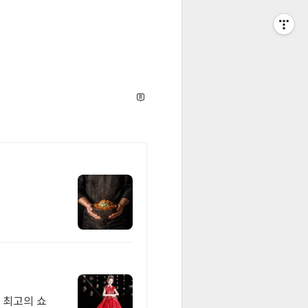
티스토리툴바
 최고의 쇼