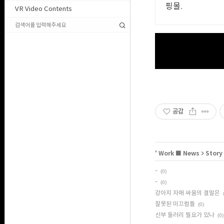
핑몰.
VR Video Contents
공감
'
Work ■ News
>
Story
-
(0)
-
(0)
강아지 자매 싸움의 결말은
잘못된 미끄럼틀
(0)
신부 들러리 필요가 있나
(0)