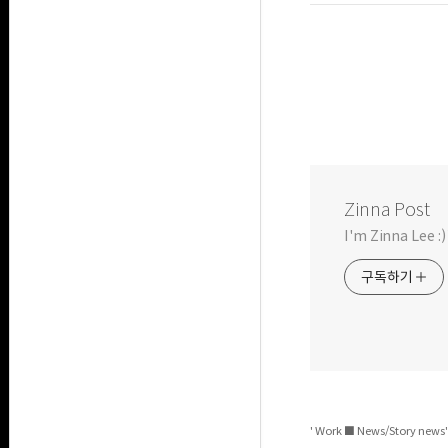
Zinna Post
I'm Zinna Lee :)
구독하기
' Work ■ News/Story ne